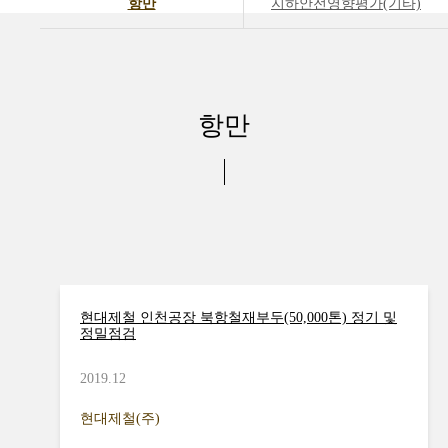
항만
지하안전영향평가(기타)
항만
현대제철 인천공장 북항철재부두(50,000톤) 정기 및
정밀점검
2019.12
현대제철(주)